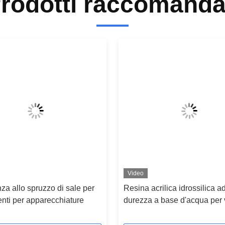
rodotti raccomanda
Video
za allo spruzzo di sale per
Resina acrilica idrossilica ad
enti per apparecchiature
durezza a base d'acqua per 
in polvere di alluminio