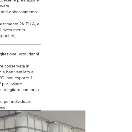
ccellente prestazione
levata
oni anti-abbassamento
ivestimento 2K PU A, e
l rivestimento
goriferi,
itazione, urto, danni
ere conservata in
to e ben ventilato a
°C
. non esporre il
V per evitare
e o agitare con forza
e per individuare
one.