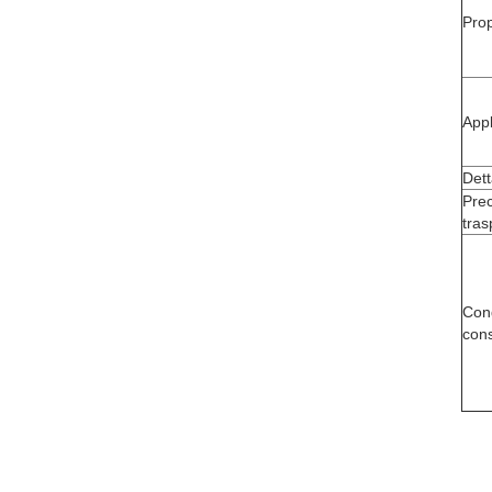
Prop
Appl
Dett
Prec
tras
Cond
con