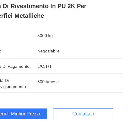
 Di Rivestimento In PU 2K Per
rfici Metalliche
5000 kg
:
Negoziabile
 Di Pagamento:
L/C,T/T
tà Di
500 t/mese
vigionamento:
ieni Il Miglior Prezzo
Contattaci