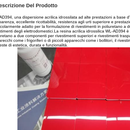
escrizione Del Prodotto
D394, una dispersione acrilica idrossilata ad alte prestazioni a base d
parenza, eccellente ricottabilità, resistenza agli urti superiore e pres
icolarmente adatto per la formulazione di rivestimenti in poliuretano a
stimenti degli elettrodomestici.La resina acrilica idrossilica WL-AD394 è
uretano a due componenti per rivestimenti superiori e rivestimenti traspare
recchi come i frigoriferi o di piccoli apparecchi come i bollitori, il r
ieste di estetica, durata e funzionalità.