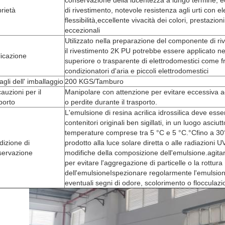
conservazione della lucentezza a lungo termine, e
rietà
di rivestimento, notevole resistenza agli urti con e
flessibilità,
eccellente vivacità dei colori, prestazi
eccezionali
Utilizzato nella preparazione del componente di r
il rivestimento 2K PU potrebbe essere applicato ne
icazione
superiore o trasparente di elettrodomestici come fri
condizionatori d'aria e piccoli elettrodomestici
agli dell' imballaggio
200 KGS/Tamburo
auzioni per il
Manipolare con attenzione per evitare eccessiva ag
porto
o perdite durante il trasporto.
L'emulsione di resina acrilica idrossilica deve ess
contenitori originali ben sigillati, in un luogo asciut
temperature comprese tra 5 °C e 5 °C.
°C
fino a 30
izione di
prodotto alla luce solare diretta o alle radiazioni U
servazione
modifiche della composizione dell'emulsione.agitar
per evitare l'aggregazione di particelle o la rottura
dell'emulsioneIspezionare regolarmente l'emulsion
eventuali segni di odore, scolorimento o flocculazi