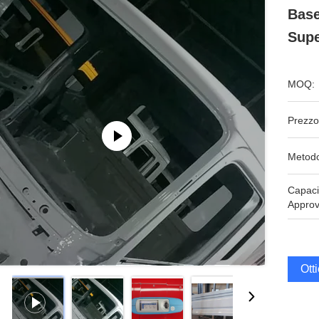
Base
Supe
MOQ:
Prezzo
Metodo
Capaci
Approv
Ott