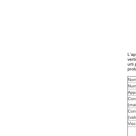
L'ap
vert
urti
prol
Nom
Num
App
Cont
(mat
Cont
(val
Visc