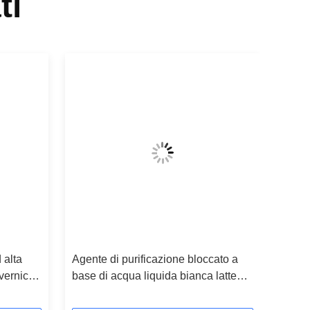
ti
 alta
Agente di purificazione bloccato a
vernici
base di acqua liquida bianca lattea
per sistemi di cottura ad alta
temperatura