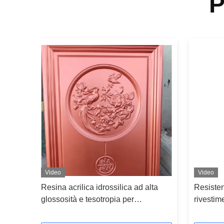
P
Video
Video
lata
Resina acrilica idrossilica ad alta
Resisten
 2K
glossosità e tesotropia per
rivestim
rivestimenti a forno metallici