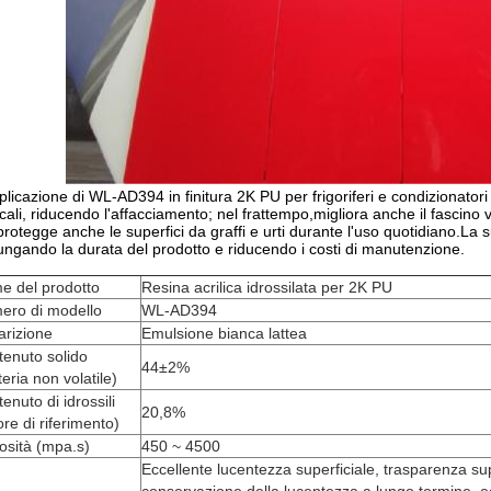
plicazione di WL-AD394 in finitura 2K PU per frigoriferi e condizionatori
icali, riducendo l'affacciamento; nel frattempo,migliora anche il fascino v
 protegge anche le superfici da graffi e urti durante l'uso quotidiano.La sua
ungando la durata del prodotto e riducendo i costi di manutenzione.
e del prodotto
Resina acrilica idrossilata per 2K PU
ero di modello
WL-AD394
arizione
Emulsione bianca lattea
enuto solido
44
±
2%
eria non volatile)
enuto di idrossili
20,8%
ore di riferimento)
osità (mpa.s)
450 ~ 4500
Eccellente lucentezza superficiale, trasparenza sup