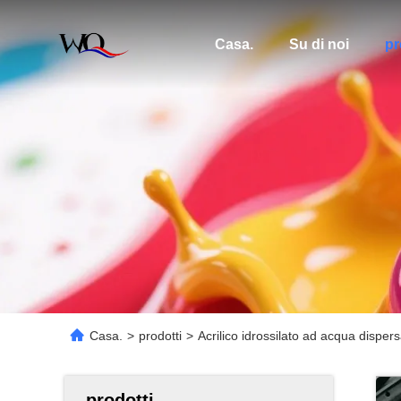
Casa.
Su di noi
pr
Casa.
>
prodotti
>
Acrilico idrossilato ad acqua disper
prodotti