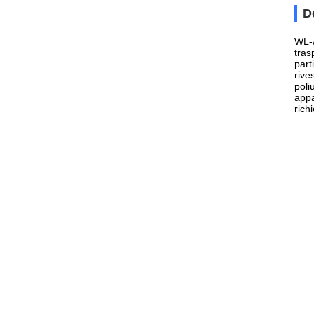
D
WL-A
tras
part
rive
poli
appa
rich