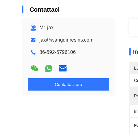
Contattaci
Mr. jax
jax@wangqinresins.com
I
86-592-5796106
L
Ce
Contattaci ora
Pr
In
Ev