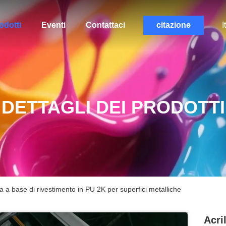
odotti
Eventi
Contattaci
citazione
I
DETTAGLI DEI PRODOTTI
sa a base di rivestimento in PU 2K per superfici metalliche
Acri