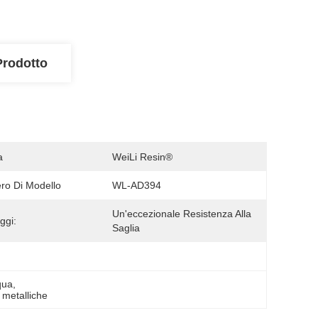
Prodotto
a
WeiLi Resin®
o Di Modello
WL-AD394
Un'eccezionale Resistenza Alla 
ggi:
Saglia
qua
, 
i metalliche