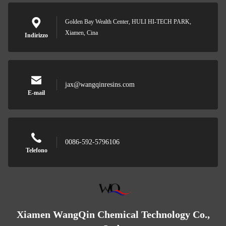
Golden Bay Wealth Center, HULI HI-TECH PARK,
Xiamen, Cina
Indirizzo
jax@wangqinresins.com
E-mail
0086-592-5796106
Telefono
Xiamen WangQin Chemical Technology Co.,