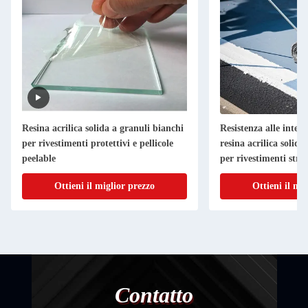
Resina acrilica solida a granuli bianchi
Resistenza alle intem
per rivestimenti protettivi e pellicole
resina acrilica solida
peelable
per rivestimenti stra
Ottieni il miglior prezzo
Ottieni il mi
Contatto