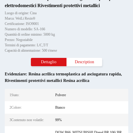
elettrodomestici Rivestimenti protettivi metallici
Luogo di origine: Cina
Marca: WeiLi Resin®
Certificazione: ISO9001
Numero di modello: SA-166
Quantità di ordine minimo: 5000 kg
Prezzo: Negoziabile
Termini di pagamento: L/C,T/T
Capacità di alimentazione: 500 t/mese
Dettaglio
Description
Evidenziare:
Resina acrilica termoplastica ad asciugatura rapida
,
Rivestimenti protettivi metallici Resina acrilica
1Stato:
Polvere
2Colore:
Bianco
3Contenuto non volatile:
99%
DOW B66, MITSUBISHI Dianal BR 106/ BR