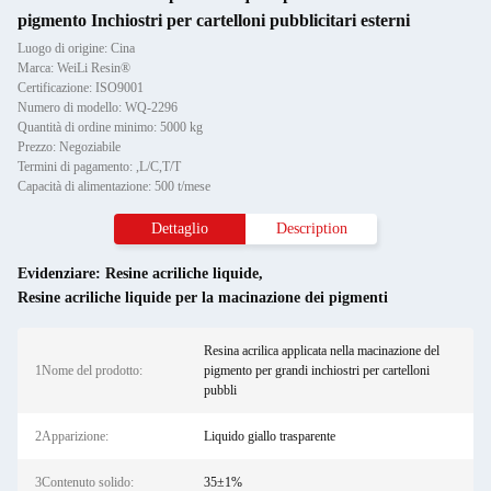
pigmento Inchiostri per cartelloni pubblicitari esterni
Luogo di origine: Cina
Marca: WeiLi Resin®
Certificazione: ISO9001
Numero di modello: WQ-2296
Quantità di ordine minimo: 5000 kg
Prezzo: Negoziabile
Termini di pagamento: ,L/C,T/T
Capacità di alimentazione: 500 t/mese
Dettaglio
Description
Evidenziare:
Resine acriliche liquide
,
Resine acriliche liquide per la macinazione dei pigmenti
Resina acrilica applicata nella macinazione del
1Nome del prodotto:
pigmento per grandi inchiostri per cartelloni
pubbli
2Apparizione:
Liquido giallo trasparente
3Contenuto solido:
35±1%