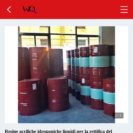
2
/
3
Resine acriliche idroponiche liquidi per la rettifica del