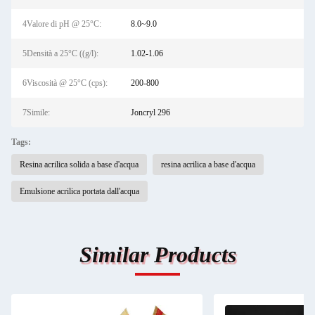
4Valore di pH @ 25°C:
8.0~9.0
5Densità a 25°C ((g/l):
1.02-1.06
6Viscosità @ 25°C (cps):
200-800
7Simile:
Joncryl 296
Tags:
Resina acrilica solida a base d'acqua
resina acrilica a base d'acqua
Emulsione acrilica portata dall'acqua
Similar Products