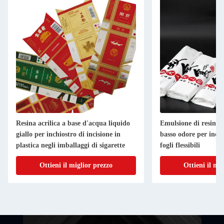
Resina acrilica a base d'acqua liquido
Emulsione di resina a
giallo per inchiostro di incisione in
basso odore per inchi
plastica negli imballaggi di sigarette
fogli flessibili
Ottieni il miglior prezzo
Ottieni il mi