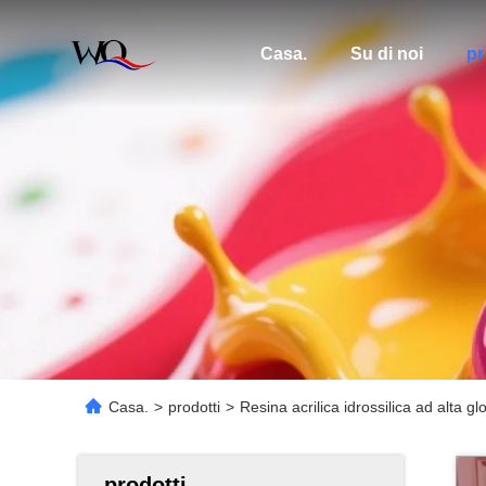
Casa.
Su di noi
pr
Casa.
>
prodotti
>
Resina acrilica idrossilica ad alta gl
prodotti