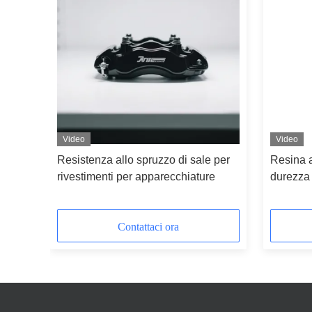
Video
Video
lata
Resistenza allo spruzzo di sale per
Resina a
 2K
rivestimenti per apparecchiature
durezza 
in polve
Contattaci ora