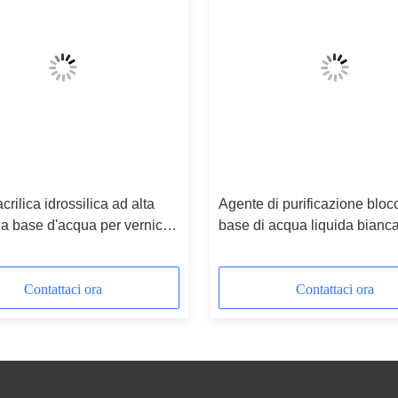
crilica idrossilica ad alta
Agente di purificazione bloc
a base d'acqua per vernici
base di acqua liquida bianca
re di alluminio
per sistemi di cottura ad alta
temperatura
Contattaci ora
Contattaci ora