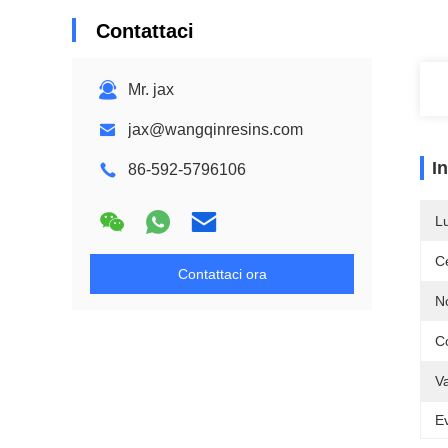
Contattaci
Mr. jax
jax@wangqinresins.com
I
86-592-5796106
L
Ce
Contattaci ora
N
Co
Va
Ev