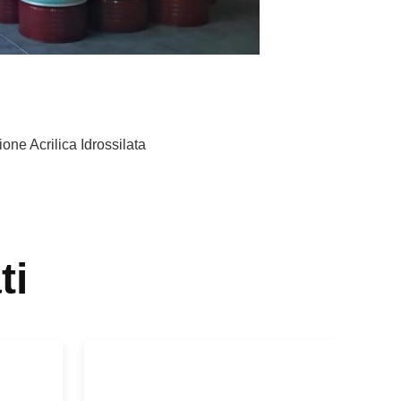
one Acrilica Idrossilata
ti