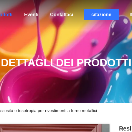
odotti
Eventi
Contattaci
citazione
I
DETTAGLI DEI PRODOTTI
ossosità e tesotropia per rivestimenti a forno metallici
Resi