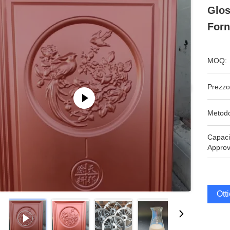
Glos
Forn
MOQ:
Prezzo
Metodo
Capaci
Approv
Ott