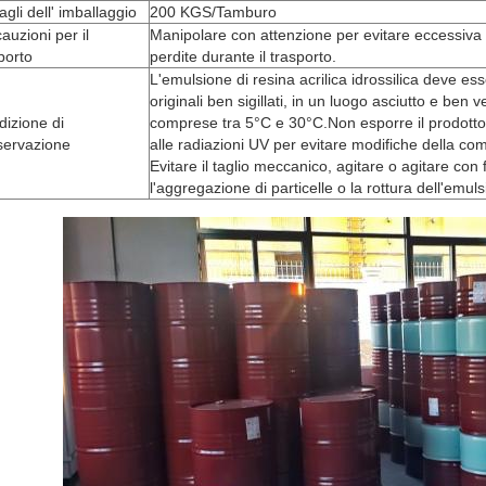
agli dell' imballaggio
200 KGS/Tamburo
auzioni per il
Manipolare con attenzione per evitare eccessiva 
porto
perdite durante il trasporto.
L'emulsione di resina acrilica idrossilica deve ess
originali ben sigillati, in un luogo asciutto e ben 
izione di
comprese tra 5°C e 30°C.Non esporre il prodotto a
servazione
alle radiazioni UV per evitare modifiche della co
Evitare il taglio meccanico, agitare o agitare con 
l'aggregazione di particelle o la rottura dell'emul