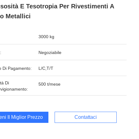
sosità E Tesotropia Per Rivestimenti A
o Metallici
3000 kg
:
Negoziabile
 Di Pagamento:
L/C,T/T
tà Di
500 t/mese
vigionamento:
ieni Il Miglior Prezzo
Contattaci