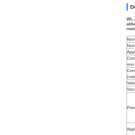
D
WL-A
abba
meta
Nom
Num
App
Cont
non 
Cont
(val
Valo
Visc
Pres
Appl