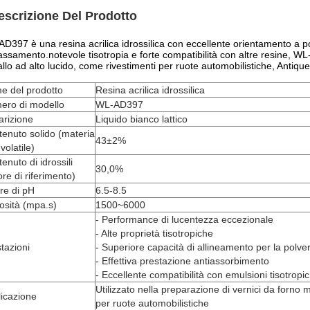
escrizione Del Prodotto
D397 è una resina acrilica idrossilica con eccellente orientamento a p
ssamento.notevole tisotropia e forte compatibilità con altre resine, WL
llo ad alto lucido, come rivestimenti per ruote automobilistiche, Antiq
e del prodotto
Resina acrilica idrossilica
ero di modello
WL-AD397
arizione
Liquido bianco lattico
enuto solido (materia
43±2%
volatile)
enuto di idrossili
30,0%
ore di riferimento)
re di pH
6.5-8.5
osità (mpa.s)
1500~6000
- Performance di lucentezza eccezionale
- Alte proprietà tisotropiche
tazioni
- Superiore capacità di allineamento per la polve
- Effettiva prestazione antiassorbimento
- Eccellente compatibilità con emulsioni tisotropi
Utilizzato nella preparazione di vernici da forno me
icazione
per ruote automobilistiche