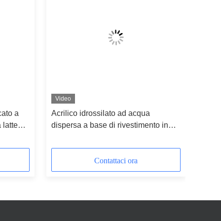
Video
cato a
Acrilico idrossilato ad acqua
 lattea
dispersa a base di rivestimento in
PU 2K per superfici metalliche
Contattaci ora