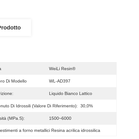
Prodotto
a
WeiLi Resin®
o Di Modello
WL-AD397
izione:
Liquido Bianco Lattico
nuto Di Idrossili (valore Di Riferimento):
30,0%
sità (mPa.s):
1500~6000
estimenti a forno metallici Resina acrilica idrossilica