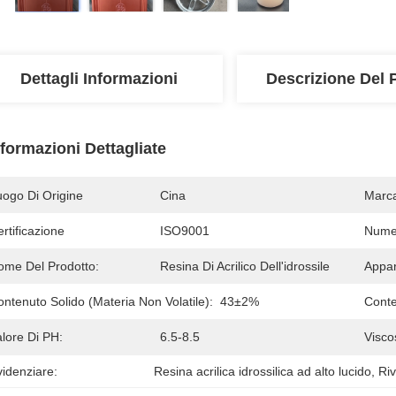
Dettagli Informazioni
Descrizione Del 
nformazioni Dettagliate
uogo Di Origine
Cina
Marc
rtificazione
ISO9001
Numer
ome Del Prodotto:
Resina Di Acrilico Dell'idrossile
Appar
ntenuto Solido (materia Non Volatile):
43±2%
Conte
lore Di PH:
6.5-8.5
Visco
idenziare:
Resina acrilica idrossilica ad alto lucido
, 
Riv