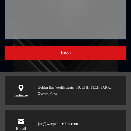
Invia
Golden Bay Wealth Center, HULI HI-TECH PARK,
Xiamen, Cina
Indirizzo
jax@wangqinresins.com
E-mail