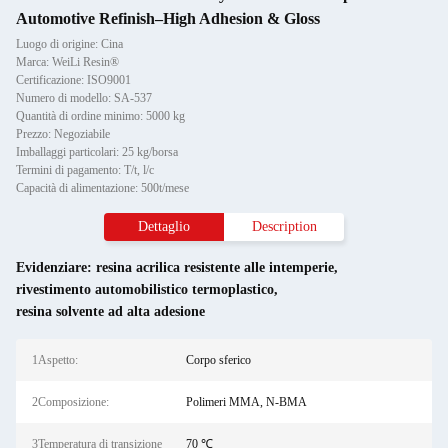
Automotive Refinish–High Adhesion & Gloss
Luogo di origine: Cina
Marca: WeiLi Resin®
Certificazione: ISO9001
Numero di modello: SA-537
Quantità di ordine minimo: 5000 kg
Prezzo: Negoziabile
Imballaggi particolari: 25 kg/borsa
Termini di pagamento: T/t, l/c
Capacità di alimentazione: 500t/mese
Dettaglio
Description
Evidenziare:
resina acrilica resistente alle intemperie
,
rivestimento automobilistico termoplastico
,
resina solvente ad alta adesione
1Aspetto:
Corpo sferico
2Composizione:
Polimeri MMA, N-BMA
3Temperatura di transizione
70 ℃