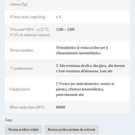
vetrosa (Tg):
4Valore acido (mgkoh/g):
≤ 1
5Viscosità*MPA · s (25 ℃,
1500 ~ 2300
37,5% di soluzione toluene):
Termoplastico in resina acrilica per il
6Nome prodotto:
rifinanziamento automobilistico
 Alta resistenza alcolica, alta gloss, alta durezza
7‌ Caratteristiche:
e forte resistenza all'abrasione, forte ade
 Vernice per elettrodomestici, vernice in
8Applicazioni‌:
plastica, rifinitura automobilistica,
particolarmente ada
9Peso molecolare (MV):
80000
Tags:
Resina acrilica solida
Resina acrilica portata da solventi