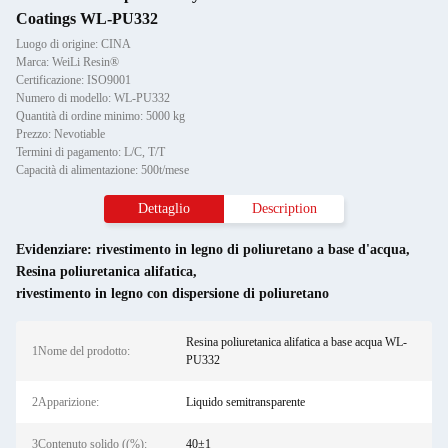
Coatings WL-PU332
Luogo di origine: CINA
Marca: WeiLi Resin®
Certificazione: ISO9001
Numero di modello: WL-PU332
Quantità di ordine minimo: 5000 kg
Prezzo: Nevotiable
Termini di pagamento: L/C, T/T
Capacità di alimentazione: 500t/mese
Dettaglio
Description
Evidenziare:
rivestimento in legno di poliuretano a base d'acqua
,
Resina poliuretanica alifatica
,
rivestimento in legno con dispersione di poliuretano
Resina poliuretanica alifatica a base acqua WL-
1Nome del prodotto:
PU332
2Apparizione:
Liquido semitransparente
3Contenuto solido ((%):
40±1