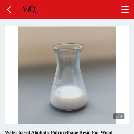
2
/
4
Water-based Aliphatic Polyurethane Resin For Wood