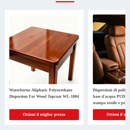
Waterborne Aliphatic Polyurethane
Dispersioni di poliur
Dispersion For Wood Topcoat WL-1004
base d'acqua PUD per
stampa tessile e pelle
Ottieni il miglior prezzo
Ottieni il mi