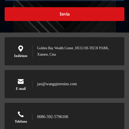
Invia
Golden Bay Wealth Center, HULI HI-TECH PARK,
Xiamen, Cina
Indirizzo
jax@wangqinresins.com
E-mail
0086-592-5796106
Telefono