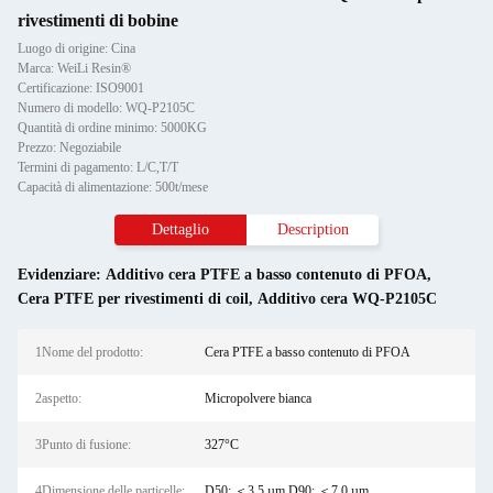
rivestimenti di bobine
Luogo di origine: Cina
Marca: WeiLi Resin®
Certificazione: ISO9001
Numero di modello: WQ-P2105C
Quantità di ordine minimo: 5000KG
Prezzo: Negoziabile
Termini di pagamento: L/C,T/T
Capacità di alimentazione: 500t/mese
Dettaglio
Description
Evidenziare:
Additivo cera PTFE a basso contenuto di PFOA
,
Cera PTFE per rivestimenti di coil
,
Additivo cera WQ-P2105C
1Nome del prodotto:
Cera PTFE a basso contenuto di PFOA
2aspetto:
Micropolvere bianca
3Punto di fusione:
327°C
4Dimensione delle particelle:
D50: ＜3,5 µm D90: ＜7,0 µm