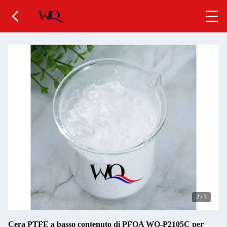
2
/
3
Cera PTFE a basso contenuto di PFOA WQ-P2105C per