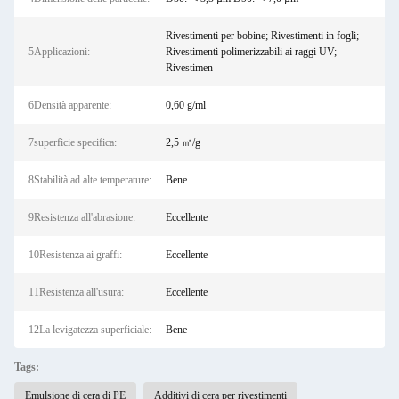
Rivestimenti per bobine; Rivestimenti in fogli;
5Applicazioni:
Rivestimenti polimerizzabili ai raggi UV;
Rivestimen
6Densità apparente:
0,60 g/ml
7superficie specifica:
2,5 ㎡/g
8Stabilità ad alte temperature:
Bene
9Resistenza all'abrasione:
Eccellente
10Resistenza ai graffi:
Eccellente
11Resistenza all'usura:
Eccellente
12La levigatezza superficiale:
Bene
Tags:
Emulsione di cera di PE
Additivi di cera per rivestimenti