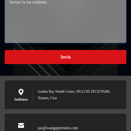
Invia
Golden Bay Wealth Center, HULI HI-TECH PARK,
Xiamen, Cina
Indirizzo
jax@wangqinresins.com