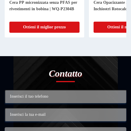
Cera PP micronizzata senza PFAS per
Cera Opacizzante Se
rivestimenti in bobina | WQ-P2304B
Inchiostri Rotocalco 
Ottieni il miglior prezzo
Ottieni il mi
Contatto