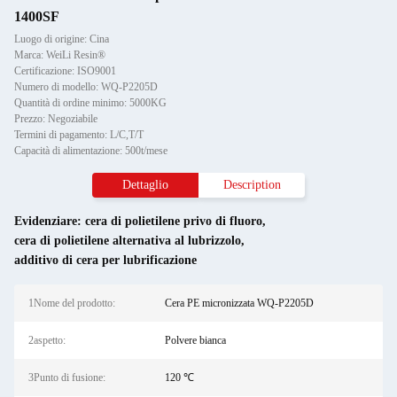
1400SF
Luogo di origine: Cina
Marca: WeiLi Resin®
Certificazione: ISO9001
Numero di modello: WQ-P2205D
Quantità di ordine minimo: 5000KG
Prezzo: Negoziabile
Termini di pagamento: L/C,T/T
Capacità di alimentazione: 500t/mese
Dettaglio
Description
Evidenziare:
cera di polietilene privo di fluoro
,
cera di polietilene alternativa al lubrizzolo
,
additivo di cera per lubrificazione
1Nome del prodotto:
Cera PE micronizzata WQ-P2205D
2aspetto:
Polvere bianca
3Punto di fusione:
120 ℃