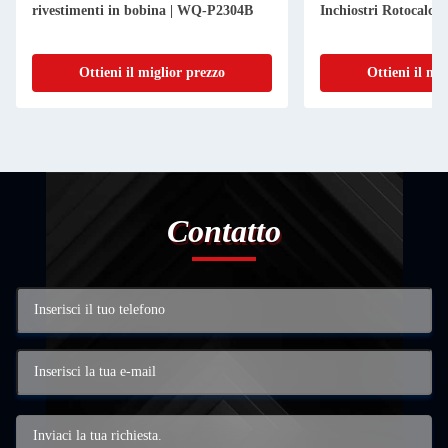
rivestimenti in bobina | WQ-P2304B
Inchiostri Rotocalco 
Ottieni il miglior prezzo
Ottieni il mi
Contatto