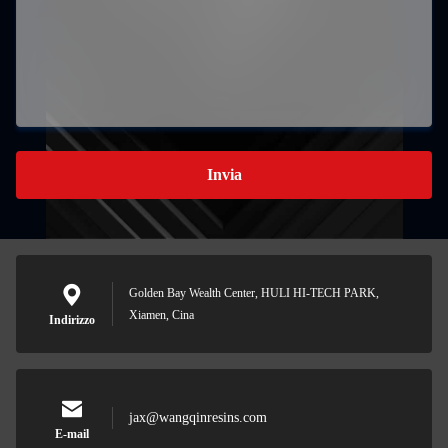
Invia
Golden Bay Wealth Center, HULI HI-TECH PARK,
Xiamen, Cina
Indirizzo
jax@wangqinresins.com
E-mail