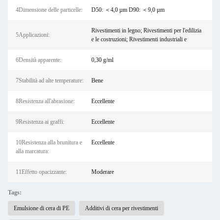
4Dimensione delle particelle:
D50: ＜4,0 µm D90: ＜9,0 µm
Rivestimenti in legno; Rivestimenti per l'edilizia
5Applicazioni:
e le costruzioni; Rivestimenti industriali e
6Densità apparente:
0,30 g/ml
7Stabilità ad alte temperature:
Bene
8Resistenza all'abrasione:
Eccellente
9Resistenza ai graffi:
Eccellente
10Resistenza alla brunitura e
Eccellente
alla marcatura:
11Effetto opacizzante:
Moderare
Tags:
Emulsione di cera di PE
Additivi di cera per rivestimenti