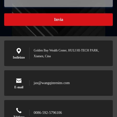
Invia
Golden Bay Wealth Center, HULI HI-TECH PARK,
Xiamen, Cina
Indirizzo
jax@wangqinresins.com
E-mail
0086-592-5796106