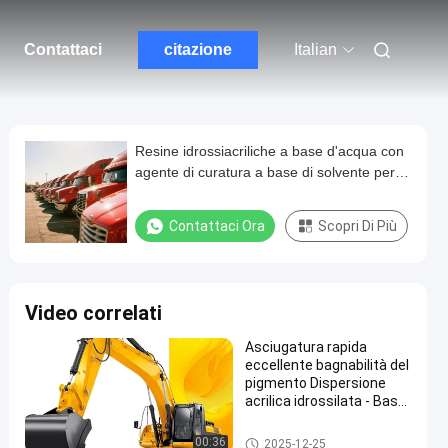
Contattaci
citazione
Italian
Resine idrossiacriliche a base d'acqua con
agente di curatura a base di solvente per
substrati metallici
Contattaci Ora
Scopri Di Più
Video correlati
Asciugatura rapida
eccellente bagnabilità del
pigmento Dispersione
acrilica idrossilata - Base
di rivestimento superiore
in metallo/legno
Resina di acrilico dell'idrossile
00:36
2025-12-25