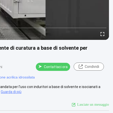
nte di curatura a base di solvente per
Condividi
ni
Contattaci ora
ne acrilica idrossilata
data per l'uso con induritori a base di solvente e isocianati a
Guarda di più
Lasciate un messaggio