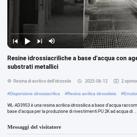
Resine idrossiacriliche a base d'acqua con age
substrati metallici
Resina di acrilico dell'idrossile
2025-06-12
2 opinio
#
Dispersione idrossiacrilica
#
Resina acrilica idrossilata
#
Emulsio
WL-AD3953 è una resina acrilica idrossilica a base d'acqua raccoman
base d'acqua per la produzione di rivestimenti PU 2K ad acqua di ...
Messaggi del visitatore