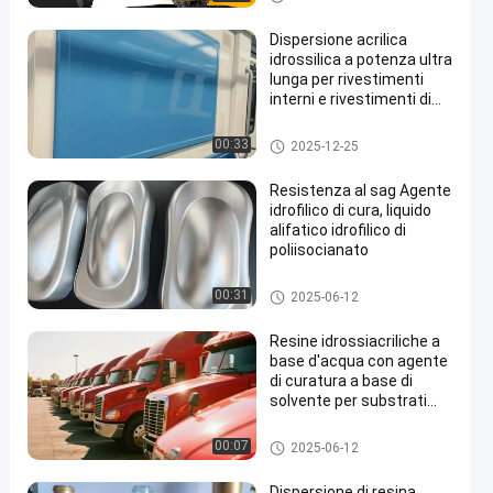
Dispersione acrilica
idrossilica a potenza ultra
lunga per rivestimenti
interni e rivestimenti di
flusso dei veicoli
Resina di acrilico dell'idrossile
00:33
2025-12-25
Resistenza al sag Agente
idrofilico di cura, liquido
alifatico idrofilico di
poliisocianato
Resina di acrilico dell'idrossile
00:31
2025-06-12
Resine idrossiacriliche a
base d'acqua con agente
di curatura a base di
solvente per substrati
metallici
Resina di acrilico dell'idrossile
00:07
2025-06-12
Dispersione di resina