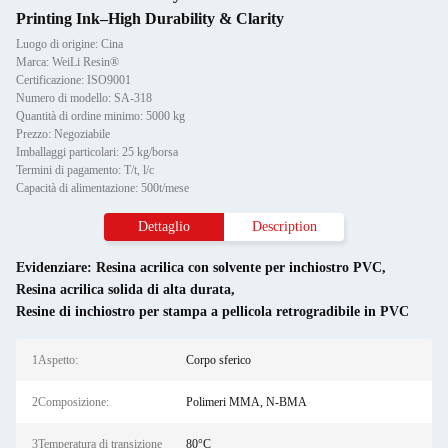
Printing Ink–High Durability & Clarity
Luogo di origine: Cina
Marca: WeiLi Resin®
Certificazione: ISO9001
Numero di modello: SA-318
Quantità di ordine minimo: 5000 kg
Prezzo: Negoziabile
Imballaggi particolari: 25 kg/borsa
Termini di pagamento: T/t, l/c
Capacità di alimentazione: 500t/mese
Dettaglio
Description
Evidenziare:
Resina acrilica con solvente per inchiostro PVC
,
Resina acrilica solida di alta durata
,
Resine di inchiostro per stampa a pellicola retrogradibile in PVC
1Aspetto:
Corpo sferico
2Composizione:
Polimeri MMA, N-BMA
3Temperatura di transizione
80°C