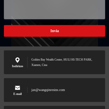
Invia
Golden Bay Wealth Center, HULI HI-TECH PARK,
Xiamen, Cina
Indirizzo
jax@wangqinresins.com
E-mail