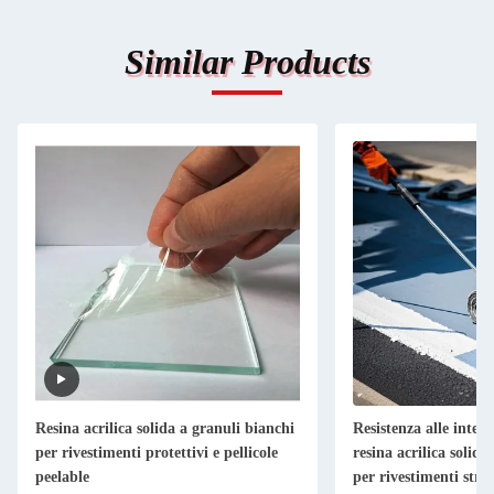
Similar Products
Resina acrilica solida a granuli bianchi
Resistenza alle intem
per rivestimenti protettivi e pellicole
resina acrilica solida
peelable
per rivestimenti stra