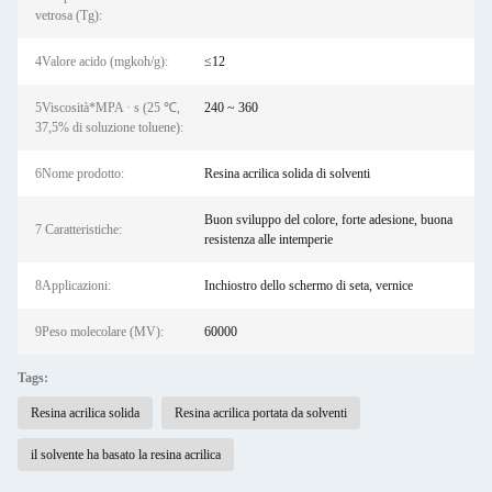
vetrosa (Tg):
4Valore acido (mgkoh/g):
≤12
5Viscosità*MPA · s (25 ℃,
240 ~ 360
37,5% di soluzione toluene):
6Nome prodotto:
Resina acrilica solida di solventi
Buon sviluppo del colore, forte adesione, buona
7‌ Caratteristiche:
resistenza alle intemperie
8Applicazioni‌:
Inchiostro dello schermo di seta, vernice
9Peso molecolare (MV):
60000
Tags:
Resina acrilica solida
Resina acrilica portata da solventi
il solvente ha basato la resina acrilica